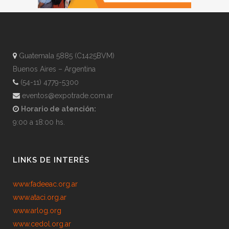
Guatemala 5885 (C1425BVM)
Buenos Aires – Argentina
(54-11) 4779-5300
eventos@expotrade.com.ar
Horario de atención:
9:00 a 18:00 hs.
LINKS DE INTERÉS
www.fadeeac.org.ar
www.ataci.org.ar
www.arlog.org
www.cedol.org.ar