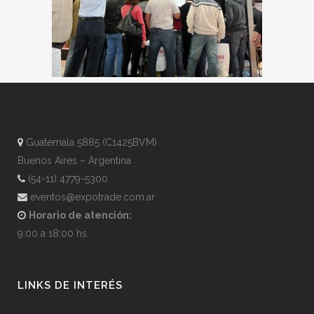
Guatemala 5885 (C1425BVM)
Buenos Aires – Argentina
(54-11) 4779-5300
eventos@expotrade.com.ar
Horario de atención:
9:00 a 18:00 hs.
LINKS DE INTERÉS