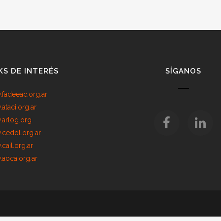
KS DE INTERÉS
SÍGANOS
fadeeac.org.ar
ataci.org.ar
arlog.org
cedol.org.ar
cail.org.ar
aoca.org.ar