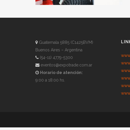
LIN
Guatemala 5885 (C1425BVM)
Buenos Aires – Argentina
www.
(54-11) 4779-5300
www.
eventos@expotrade.com.ar
www.
Horario de atención:
www.
9:00 a 18:00 hs.
www.
www.