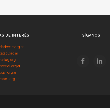
KS DE INTERÉS
SÍGANOS
fadeeac.org.ar
ataci.org.ar
arlog.org
cedol.org.ar
cail.org.ar
aoca.org.ar