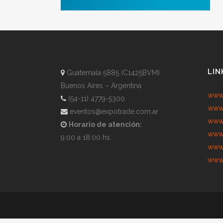
LIN
Guatemala 5885 (C1425BVM)
Buenos Aires – Argentina
www.
(54-11) 4779-5300
www.
eventos@expotrade.com.ar
www.
Horario de atención:
www.
9:00 a 18:00 hs.
www.
www.