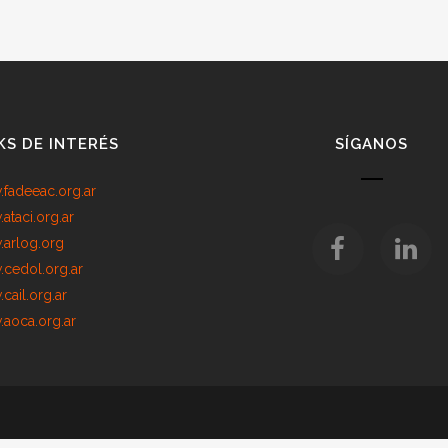
KS DE INTERÉS
SÍGANOS
fadeeac.org.ar
ataci.org.ar
arlog.org
cedol.org.ar
cail.org.ar
aoca.org.ar