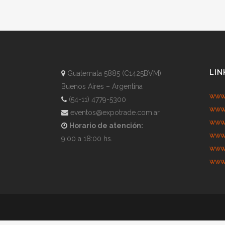
LIN
Guatemala 5885 (C1425BVM)
Buenos Aires – Argentina
www.
(54-11) 4779-5300
www.
eventos@expotrade.com.ar
www.
Horario de atención:
www.
9:00 a 18:00 hs.
www.
www.