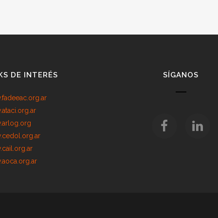
KS DE INTERÉS
SÍGANOS
fadeeac.org.ar
ataci.org.ar
arlog.org
cedol.org.ar
cail.org.ar
aoca.org.ar