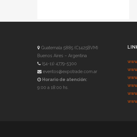
LIN
Guatemala 5885 (C1425BVM)
Buenos Aires – Argentina
www.
(54-11) 4779-5300
www.
eventos@expotrade.com.ar
www.
Horario de atención:
www.
9:00 a 18:00 hs.
www.
www.