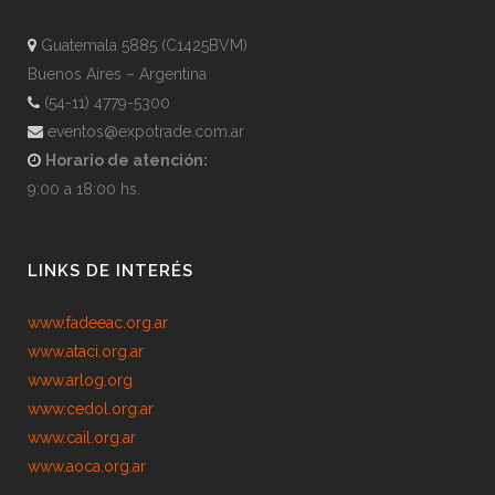
Guatemala 5885 (C1425BVM)
Buenos Aires – Argentina
(54-11) 4779-5300
eventos@expotrade.com.ar
Horario de atención:
9:00 a 18:00 hs.
LINKS DE INTERÉS
www.fadeeac.org.ar
www.ataci.org.ar
www.arlog.org
www.cedol.org.ar
www.cail.org.ar
www.aoca.org.ar