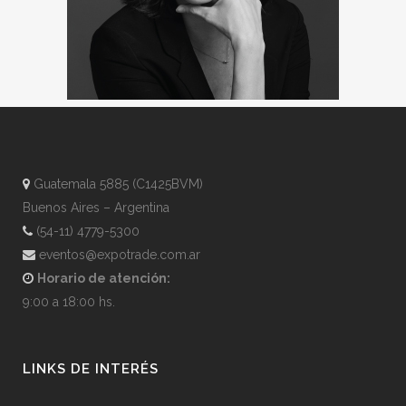
Guatemala 5885 (C1425BVM)
Buenos Aires – Argentina
(54-11) 4779-5300
eventos@expotrade.com.ar
Horario de atención:
9:00 a 18:00 hs.
LINKS DE INTERÉS