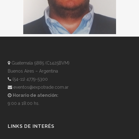
Guatemala 5885 (C1425BVM)
Buenos Aires – Argentina
(54-11) 4779-5300
eventos@expotrade.com.ar
Horario de atención:
9:00 a 18:00 hs.
LINKS DE INTERÉS