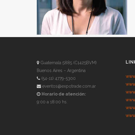
LIN
Guatemala 5885 (C1425BVM)
Buenos Aires – Argentina
www.
(54-11) 4779-5300
www.
eventos@expotrade.com.ar
www.
Horario de atención:
www.
9:00 a 18:00 hs.
www.
www.