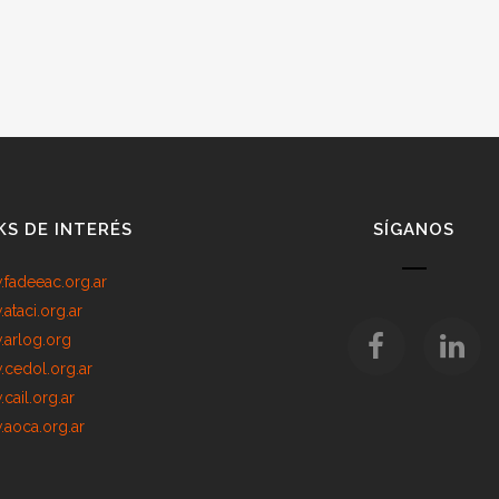
KS DE INTERÉS
SÍGANOS
fadeeac.org.ar
ataci.org.ar
arlog.org
cedol.org.ar
cail.org.ar
aoca.org.ar