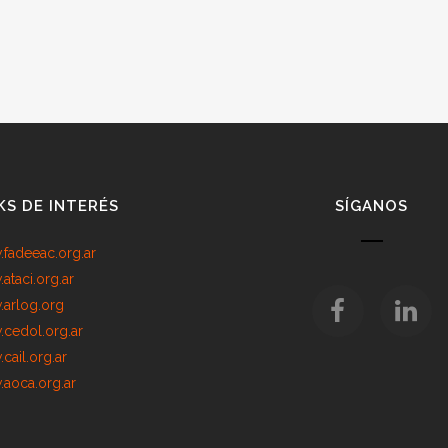
KS DE INTERÉS
SÍGANOS
fadeeac.org.ar
ataci.org.ar
arlog.org
cedol.org.ar
cail.org.ar
aoca.org.ar