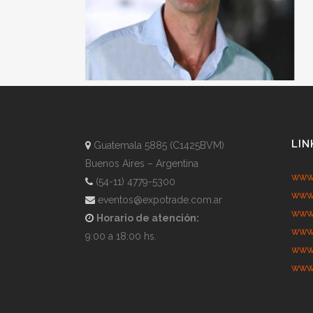
LIN
Guatemala 5885 (C1425BVM)
Buenos Aires – Argentina
www.
(54-11) 4779-5300
www.
eventos@expotrade.com.ar
www.
Horario de atención:
www.
9:00 a 18:00 hs.
www.
www.