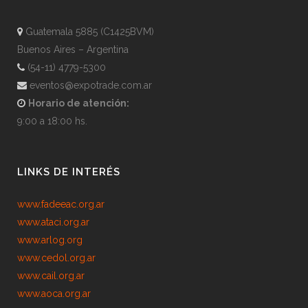
Guatemala 5885 (C1425BVM)
Buenos Aires – Argentina
(54-11) 4779-5300
eventos@expotrade.com.ar
Horario de atención:
9:00 a 18:00 hs.
LINKS DE INTERÉS
www.fadeeac.org.ar
www.ataci.org.ar
www.arlog.org
www.cedol.org.ar
www.cail.org.ar
www.aoca.org.ar