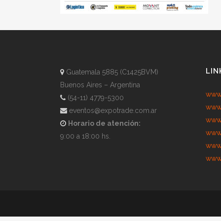
LIN
Guatemala 5885 (C1425BVM)
Buenos Aires – Argentina
www.
(54-11) 4779-5300
www.
eventos@expotrade.com.ar
www.
Horario de atención:
www.
9:00 a 18:00 hs.
www.
www.