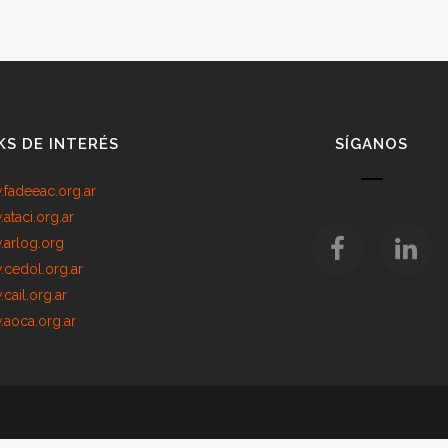
KS DE INTERÉS
SÍGANOS
fadeeac.org.ar
ataci.org.ar
arlog.org
cedol.org.ar
cail.org.ar
aoca.org.ar