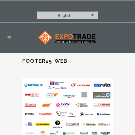
English
FOOTER25_WEB