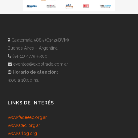
Guatemala 5885 (C1425BVM)
Buenos Aires – Argentina
(54-11) 4779-5300
eventos@expotrade.com.ar
Horario de atención:
9:00 a 18:00 hs.
LINKS DE INTERÉS
www.fadeeac.org.ar
www.ataci.org.ar
www.arlog.org