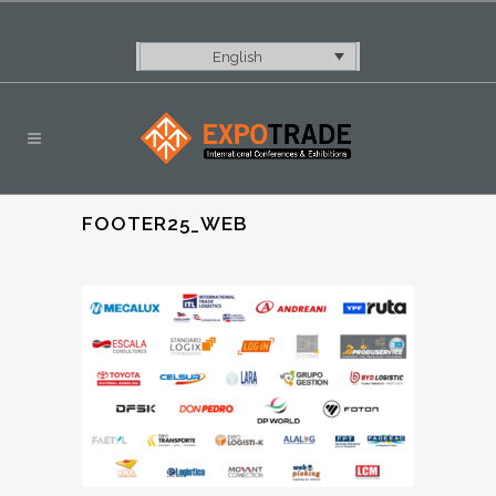
English
FOOTER25_WEB