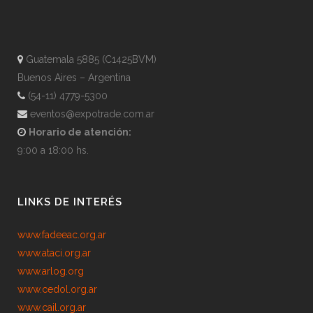
Guatemala 5885 (C1425BVM)
Buenos Aires – Argentina
(54-11) 4779-5300
eventos@expotrade.com.ar
Horario de atención:
9:00 a 18:00 hs.
LINKS DE INTERÉS
www.fadeeac.org.ar
www.ataci.org.ar
www.arlog.org
www.cedol.org.ar
www.cail.org.ar