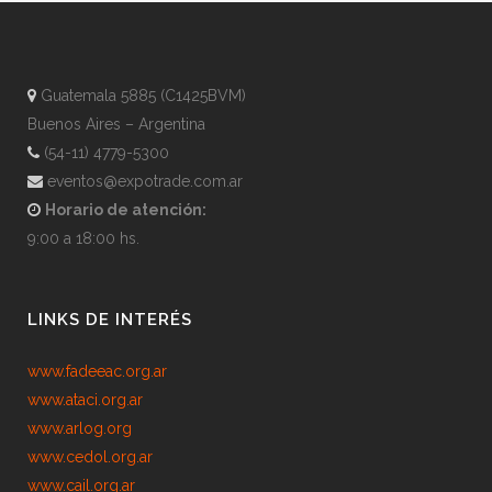
Guatemala 5885 (C1425BVM)
Buenos Aires – Argentina
(54-11) 4779-5300
eventos@expotrade.com.ar
Horario de atención:
9:00 a 18:00 hs.
LINKS DE INTERÉS
www.fadeeac.org.ar
www.ataci.org.ar
www.arlog.org
www.cedol.org.ar
www.cail.org.ar