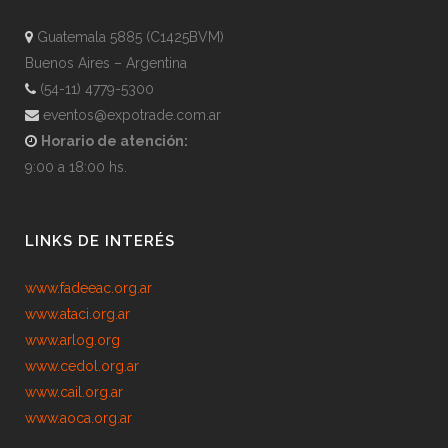
Guatemala 5885 (C1425BVM)
Buenos Aires – Argentina
(54-11) 4779-5300
eventos@expotrade.com.ar
Horario de atención:
9:00 a 18:00 hs.
LINKS DE INTERÉS
www.fadeeac.org.ar
www.ataci.org.ar
www.arlog.org
www.cedol.org.ar
www.cail.org.ar
www.aoca.org.ar