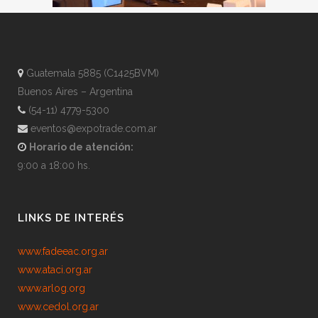
Guatemala 5885 (C1425BVM)
Buenos Aires – Argentina
(54-11) 4779-5300
eventos@expotrade.com.ar
Horario de atención:
9:00 a 18:00 hs.
LINKS DE INTERÉS
www.fadeeac.org.ar
www.ataci.org.ar
www.arlog.org
www.cedol.org.ar