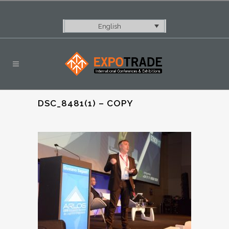
English
DSC_8481(1) – COPY