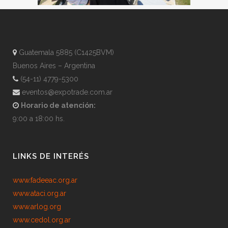
Guatemala 5885 (C1425BVM)
Buenos Aires – Argentina
(54-11) 4779-5300
eventos@expotrade.com.ar
Horario de atención:
9:00 a 18:00 hs.
LINKS DE INTERÉS
www.fadeeac.org.ar
www.ataci.org.ar
www.arlog.org
www.cedol.org.ar