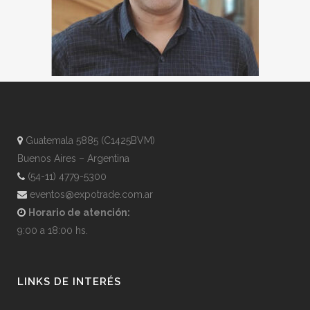
Guatemala 5885 (C1425BVM)
Buenos Aires – Argentina
(54-11) 4779-5300
eventos@expotrade.com.ar
Horario de atención:
9:00 a 18:00 hs.
LINKS DE INTERÉS