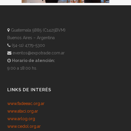
Guatemala 5885 (C1425BVM)
Buenos Aires – Argentina
(54-11) 4779-5300
eventos@expotrade.com.ar
Horario de atención:
9:00 a 18:00 hs.
LINKS DE INTERÉS
www.fadeeac.org.ar
www.ataci.org.ar
www.arlog.org
www.cedol.org.ar