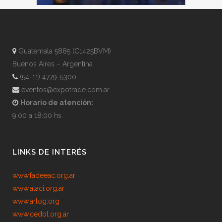
Guatemala 5885 (C1425BVM)
Buenos Aires – Argentina
(54-11) 4779-5300
eventos@expotrade.com.ar
Horario de atención:
9:00 a 18:00 hs.
LINKS DE INTERÉS
www.fadeeac.org.ar
www.ataci.org.ar
www.arlog.org
www.cedol.org.ar