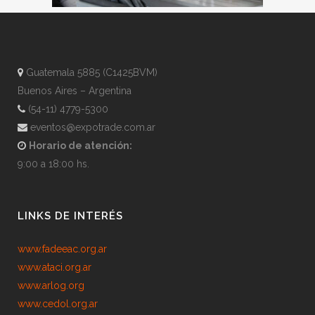
Guatemala 5885 (C1425BVM)
Buenos Aires – Argentina
(54-11) 4779-5300
eventos@expotrade.com.ar
Horario de atención:
9:00 a 18:00 hs.
LINKS DE INTERÉS
www.fadeeac.org.ar
www.ataci.org.ar
www.arlog.org
www.cedol.org.ar