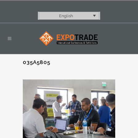
English
035A5805