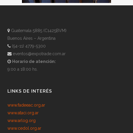
Guatemala 5885 (C1425BVM)
Buenos Aires – Argentina
(54-11) 4779-5300
eventos@expotrade.com.ar
Horario de atención:
9:00 a 18:00 hs.
LINKS DE INTERÉS
www.fadeeac.org.ar
www.ataci.org.ar
www.arlog.org
www.cedol.org.ar