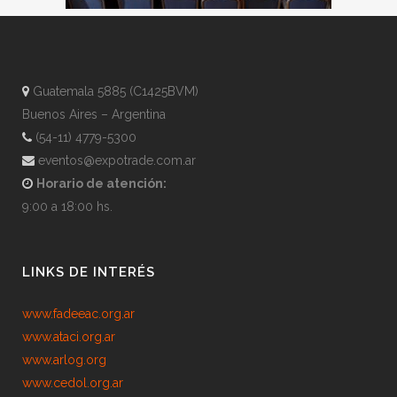
Guatemala 5885 (C1425BVM)
Buenos Aires – Argentina
(54-11) 4779-5300
eventos@expotrade.com.ar
Horario de atención:
9:00 a 18:00 hs.
LINKS DE INTERÉS
www.fadeeac.org.ar
www.ataci.org.ar
www.arlog.org
www.cedol.org.ar