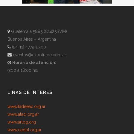
Guatemala 5885 (C1425BVM)
Buenos Aires – Argentina
(54-11) 4779-5300
eventos@expotrade.com.ar
Horario de atención:
9:00 a 18:00 hs.
LINKS DE INTERÉS
www.fadeeac.org.ar
www.ataci.org.ar
www.arlog.org
www.cedol.org.ar