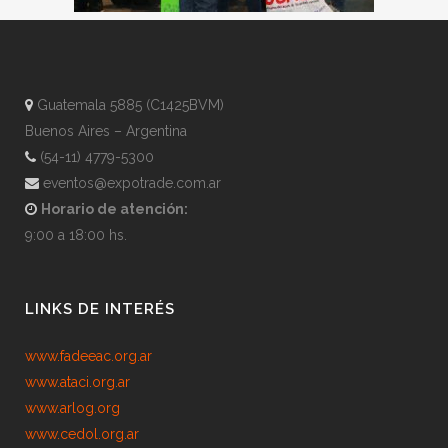
Guatemala 5885 (C1425BVM)
Buenos Aires – Argentina
(54-11) 4779-5300
eventos@expotrade.com.ar
Horario de atención:
9:00 a 18:00 hs.
LINKS DE INTERÉS
www.fadeeac.org.ar
www.ataci.org.ar
www.arlog.org
www.cedol.org.ar