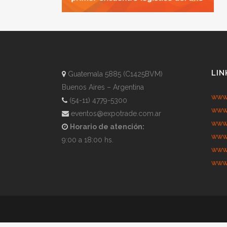
LIN
Guatemala 5885 (C1425BVM)
Buenos Aires – Argentina
www.
(54-11) 4779-5300
www.
eventos@expotrade.com.ar
www.
Horario de atención:
www.
9:00 a 18:00 hs.
www.
www.