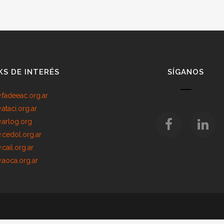
KS DE INTERÉS
SÍGANOS
fadeeac.org.ar
ataci.org.ar
arlog.org
cedol.org.ar
cail.org.ar
aoca.org.ar