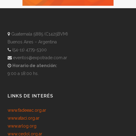
Guatemala 5885 (C1425BVM)
Buenos Aires – Argentina
(54-11) 4779-5300
eventos@expotrade.com.ar
Horario de atención:
9:00 a 18:00 hs.
LINKS DE INTERÉS
www.fadeeac.org.ar
www.ataci.org.ar
www.arlog.org
www.cedol.org.ar