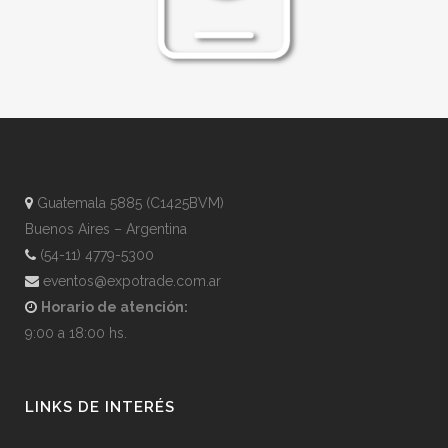
Guatemala 5885 (C1425BVM)
Buenos Aires – Argentina
(54-11) 4779-5300
eventos@expotrade.com.ar
Horario de atención:
9:00 a 18:00 hs.
LINKS DE INTERÉS