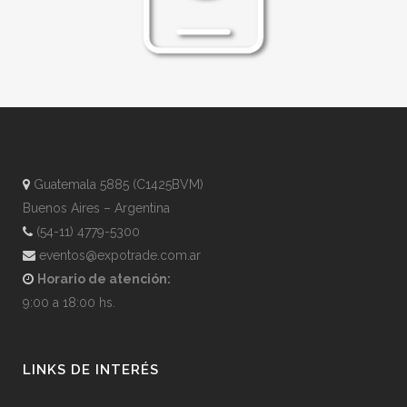
Guatemala 5885 (C1425BVM)
Buenos Aires – Argentina
(54-11) 4779-5300
eventos@expotrade.com.ar
Horario de atención:
9:00 a 18:00 hs.
LINKS DE INTERÉS