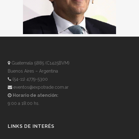
Guatemala 5885 (C1425BVM)
Buenos Aires – Argentina
(54-11) 4779-5300
eventos@expotrade.com.ar
Horario de atención:
9:00 a 18:00 hs.
LINKS DE INTERÉS