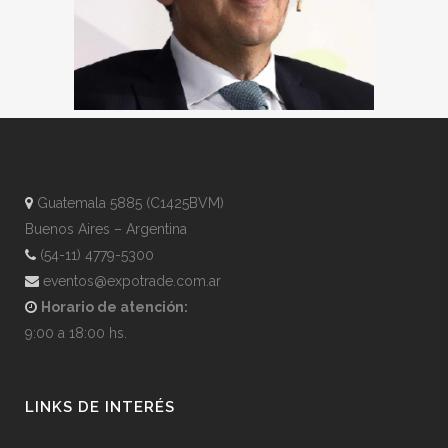
Guatemala 5885 (C1425BVM)
Buenos Aires – Argentina
(54-11) 4779-5300
eventos@expotrade.com.ar
Horario de atención:
9:00 a 18:00 hs.
LINKS DE INTERÉS