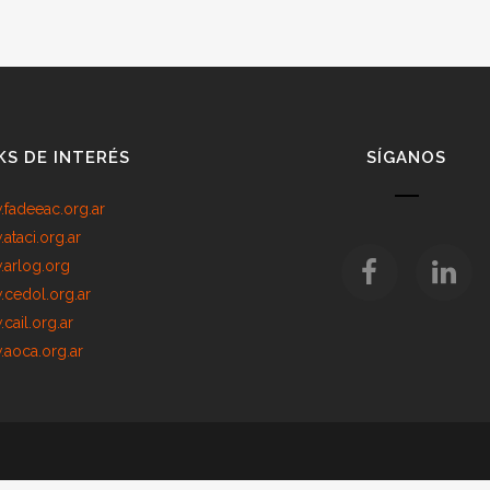
KS DE INTERÉS
SÍGANOS
fadeeac.org.ar
ataci.org.ar
arlog.org
cedol.org.ar
cail.org.ar
aoca.org.ar