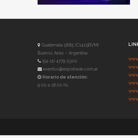
LIN
Guatemala 5885 (C1425BVM)
Buenos Aires – Argentina
www.
(54-11) 4779-5300
www.
eventos@expotrade.com.ar
www.
Horario de atención:
www.
9:00 a 18:00 hs.
www.
www.