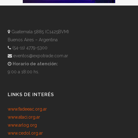
Guatemala 5885 (C1425BVM)
Buenos Aires – Argentina
(54-11) 4779-5300
eventos@expotrade.com.ar
Horario de atención:
9:00 a 18:00 hs.
LINKS DE INTERÉS
www.fadeeac.org.ar
www.ataci.org.ar
www.arlog.org
www.cedol.org.ar