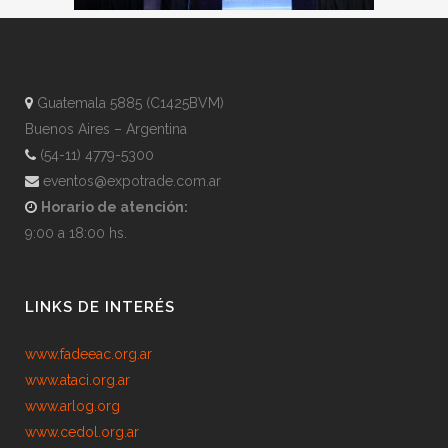
Guatemala 5885 (C1425BVM)
Buenos Aires – Argentina
(54-11) 4779-5300
eventos@expotrade.com.ar
Horario de atención:
9:00 a 18:00 hs.
LINKS DE INTERÉS
www.fadeeac.org.ar
www.ataci.org.ar
www.arlog.org
www.cedol.org.ar