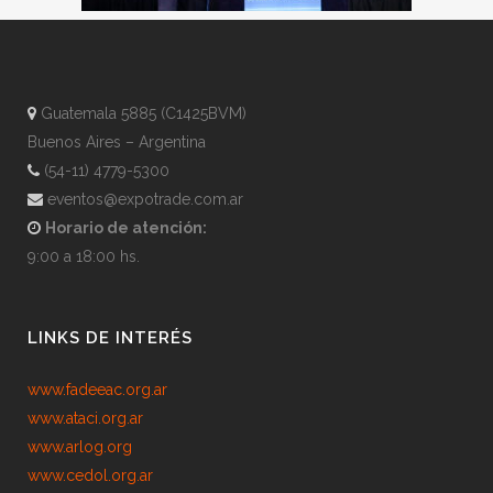
Guatemala 5885 (C1425BVM)
Buenos Aires – Argentina
(54-11) 4779-5300
eventos@expotrade.com.ar
Horario de atención:
9:00 a 18:00 hs.
LINKS DE INTERÉS
www.fadeeac.org.ar
www.ataci.org.ar
www.arlog.org
www.cedol.org.ar