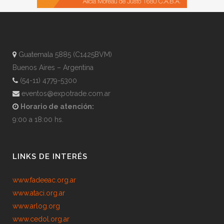
Guatemala 5885 (C1425BVM)
Buenos Aires – Argentina
(54-11) 4779-5300
eventos@expotrade.com.ar
Horario de atención:
9:00 a 18:00 hs.
LINKS DE INTERÉS
www.fadeeac.org.ar
www.ataci.org.ar
www.arlog.org
www.cedol.org.ar