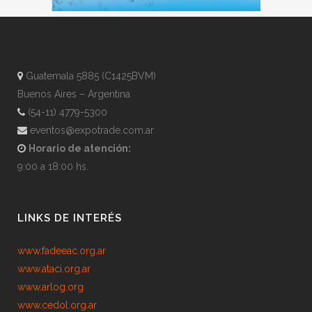
Guatemala 5885 (C1425BVM)
Buenos Aires – Argentina
(54-11) 4779-5300
eventos@expotrade.com.ar
Horario de atención:
9:00 a 18:00 hs.
LINKS DE INTERÉS
www.fadeeac.org.ar
www.ataci.org.ar
www.arlog.org
www.cedol.org.ar