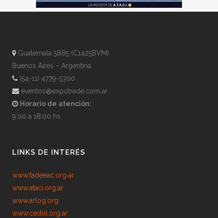
Guatemala 5885 (C1425BVM)
Buenos Aires – Argentina
(54-11) 4779-5300
eventos@expotrade.com.ar
Horario de atención:
9:00 a 18:00 hs.
LINKS DE INTERÉS
www.fadeeac.org.ar
www.ataci.org.ar
www.arlog.org
www.cedol.org.ar