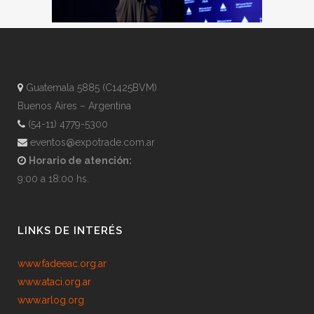
Guatemala 5885 (C1425BVM)
Buenos Aires – Argentina
(54-11) 4779-5300
eventos@expotrade.com.ar
Horario de atención:
9:00 a 18:00 hs.
LINKS DE INTERÉS
www.fadeeac.org.ar
www.ataci.org.ar
www.arlog.org