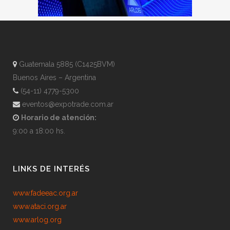
Guatemala 5885 (C1425BVM)
Buenos Aires – Argentina
(54-11) 4779-5300
eventos@expotrade.com.ar
Horario de atención:
9:00 a 18:00 hs.
LINKS DE INTERÉS
www.fadeeac.org.ar
www.ataci.org.ar
www.arlog.org