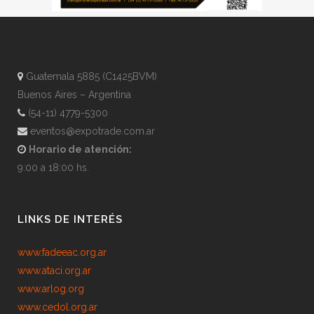
Guatemala 5885 (C1425BVM)
Buenos Aires – Argentina
(54-11) 4779-5300
eventos@expotrade.com.ar
Horario de atención:
9:00 a 18:00 hs.
LINKS DE INTERÉS
www.fadeeac.org.ar
www.ataci.org.ar
www.arlog.org
www.cedol.org.ar