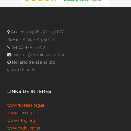
Guatemala 5885 (C1425BVM)
Buenos Aires – Argentina
(54-11) 4779-5300
eventos@expotrade.com.ar
Horario de atención:
9:00 a 18:00 hs.
LINKS DE INTERÉS
www.fadeeac.org.ar
www.ataci.org.ar
www.arlog.org
www.cedol.org.ar