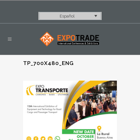
Español
TP_700X480_ENG