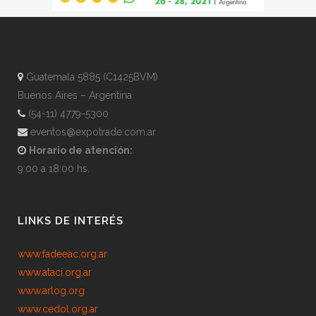
Guatemala 5885 (C1425BVM)
Buenos Aires – Argentina
(54-11) 4779-5300
eventos@expotrade.com.ar
Horario de atención:
9:00 a 18:00 hs.
LINKS DE INTERÉS
www.fadeeac.org.ar
www.ataci.org.ar
www.arlog.org
www.cedol.org.ar