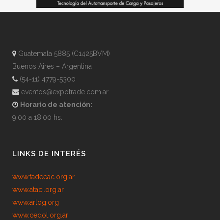
Guatemala 5885 (C1425BVM)
Buenos Aires – Argentina
(54-11) 4779-5300
eventos@expotrade.com.ar
Horario de atención:
9:00 a 18:00 hs.
LINKS DE INTERÉS
www.fadeeac.org.ar
www.ataci.org.ar
www.arlog.org
www.cedol.org.ar