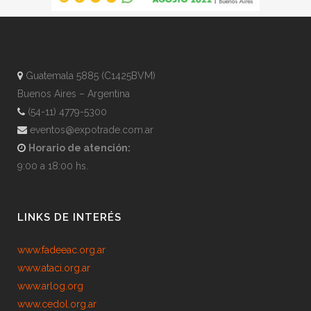
Guatemala 5885 (C1425BVM)
Buenos Aires – Argentina
(54-11) 4779-5300
eventos@expotrade.com.ar
Horario de atención:
9:00 a 18:00 hs.
LINKS DE INTERÉS
www.fadeeac.org.ar
www.ataci.org.ar
www.arlog.org
www.cedol.org.ar