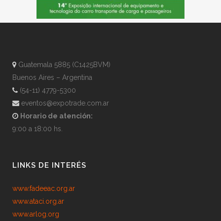
Guatemala 5885 (C1425BVM)
Buenos Aires – Argentina
(54-11) 4779-5300
eventos@expotrade.com.ar
Horario de atención:
9:00 a 18:00 hs.
LINKS DE INTERÉS
www.fadeeac.org.ar
www.ataci.org.ar
www.arlog.org