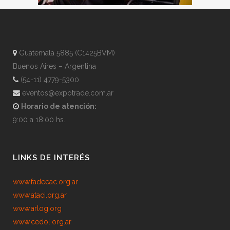
Guatemala 5885 (C1425BVM)
Buenos Aires – Argentina
(54-11) 4779-5300
eventos@expotrade.com.ar
Horario de atención:
9:00 a 18:00 hs.
LINKS DE INTERÉS
www.fadeeac.org.ar
www.ataci.org.ar
www.arlog.org
www.cedol.org.ar