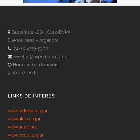
Guatemala 5885 (C1425BVM)
Buenos Aires – Argentina
(54-11) 4779-5300
eventos@expotrade.com.ar
Horario de atención:
9:00 a 18:00 hs.
LINKS DE INTERÉS
www.fadeeac.org.ar
www.ataci.org.ar
www.arlog.org
www.cedol.org.ar